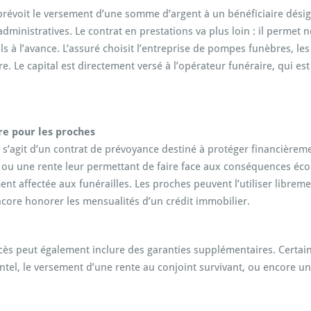
prévoit le versement d’une somme d’argent à un bénéficiaire désigné
dministratives. Le contrat en prestations va plus loin : il permet
ails à l’avance. L’assuré choisit l’entreprise de pompes funèbres, l
. Le capital est directement versé à l’opérateur funéraire, qui est 
re pour les proches
s’agit d’un contrat de prévoyance destiné à protéger financièremen
al ou une rente leur permettant de faire face aux conséquences é
t affectée aux funérailles. Les proches peuvent l’utiliser libreme
ncore honorer les mensualités d’un crédit immobilier.
décès peut également inclure des garanties supplémentaires. Certa
tel, le versement d’une rente au conjoint survivant, ou encore un