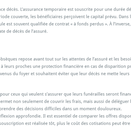
ance décès. L’assurance temporaire est souscrite pour une durée d
iode couverte, les bénéficiaires perçoivent le capital prévu. Dans l
e est souvent qualifiée de contrat « à fonds perdus ». À l’inverse,
ate de décès de l’assuré.
sèques repose avant tout sur les attentes de l’assuré et les besoi
 à leurs proches une protection financière en cas de disparition
enus du foyer et souhaitent éviter que leur décès ne mette leurs 
 pour ceux qui veulent s’assurer que leurs funérailles seront fina
 permet non seulement de couvrir les frais, mais aussi de déléguer 
 à prendre des décisions difficiles dans un moment douloureux.
lexion approfondie. Il est essentiel de comparer les offres dispo
 souscription est réalisée tôt, plus le coût des cotisations peut êtr