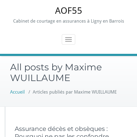
Skip
AOF55
to
content
Cabinet de courtage en assurances à Ligny en Barrois
Toggle navigation
All posts by Maxime
WUILLAUME
Accueil
/
Articles publiés par Maxime WUILLAUME
Assurance décès et obsèques :
Pourquoi ne pas les confondre